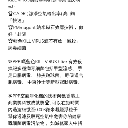
￼：
🏆CADR ( 潔淨空氣輸出率) 高- 夠
「快速」
🏆PMmagent 納米磁石效應技術， 做
好「封隔」
🏆藍色KILL VIRUS濾芯有效「滅殺」
病毒細菌
💯PPP 嘅藍色KILL VIRUS filter 有效殺
掉絕多種病毒細菌包括甲型流感、 手
足口腸病毒、 肺炎鏈球菌、 呼吸道合
胞病毒、 中東沙士等新型冠狀病毒。
💯PPP空氣淨化機的技術榮獲香港工
商業獎科技成就獎🏆, 可以在短時間
內過濾細微至0.003微米嘅懸浮粒子，
幫你過濾及殺死空氣中危害你的健康
嘅细菌病毒污染物 。如減低家人中招