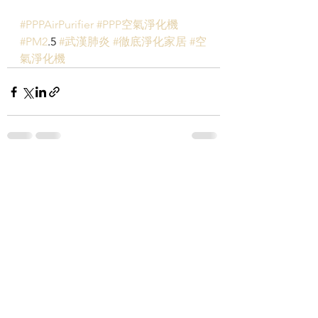
#PPPAirPurifier
#PPP空氣淨化機
#PM2
.5 
#武漢肺炎
#徹底淨化家居
#空
氣淨化機
查看全部
最新文章