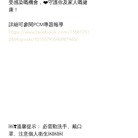
受感染嘅機會，❤️守護你及家人嘅健
康！
詳細可參閱PCM專題報導
https://www.facebook.com/11681051
2464/posts/10155793596987465/
￼❣️溫馨提示： 必需勤洗手、戴口
罩、注意個人衛生￼￼￼