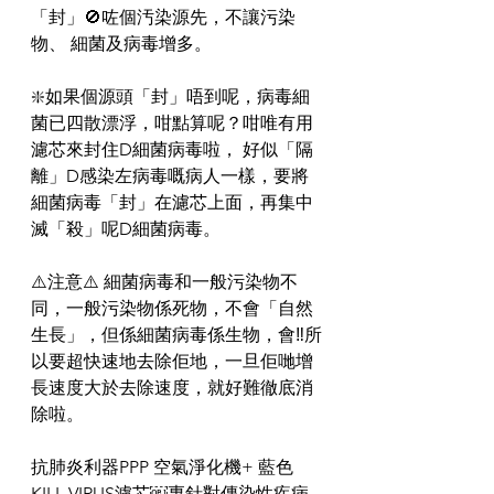
「封」🚫咗個汚染源先，不讓污染
物、 細菌及病毒增多。
❇️如果個源頭「封」唔到呢，病毒細
菌已四散漂浮，咁點算呢？咁唯有用
濾芯來封住D細菌病毒啦， 好似「隔
離」D感染左病毒嘅病人一樣，要將
細菌病毒「封」在濾芯上面，再集中
滅「殺」呢D細菌病毒。
⚠️注意⚠️ 細菌病毒和一般污染物不
同，一般污染物係死物，不會「自然
生長」，但係細菌病毒係生物，會‼️所
以要超快速地去除佢地，一旦佢哋增
長速度大於去除速度，就好難徹底消
除啦。
抗肺炎利器PPP 空氣淨化機+ 藍色 
KILL VIRUS濾芯￼專針對傳染性疾病