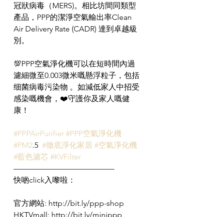
冠狀病毒（MERS)。相比坊間同類型
產品，PPP的潔淨空氣輸出率Clean 
Air Delivery Rate (CADR) 達到卓越級
別。
💯PPP空氣淨化機可以在短時間內過
濾細微至0.003微米嘅懸浮粒子，包括
细菌病毒污染物 。如減低家人中招受
感染嘅機會，❤️守護你及家人嘅健
康！
#PPPAirPurifier
#PPP空氣淨化機
#PM2
.5  
#徹底淨化家居
#空氣淨化機
#藍色濾芯
#KVFilter
—————————————
快啲click入嚟啦：
官方網站: http://bit.ly/ppp-shop
HKTVmall: http://bit.ly/minippp