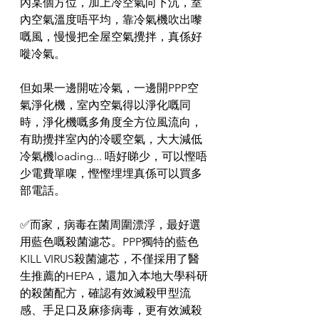
內某個方位，加上冷空氣向下沉，室
內空氣溫度唔平均，靠冷氣機吹出嚟
嘅風，慢慢把全屋空氣攪拌，真係好
嘥冷氣。
但如果一邊開咗冷氣，一邊開PPP空
氣淨化機，室內空氣得以淨化嘅同
時，淨化機嘅多角度全方位風流向，
有助攪拌室內的冷暖空氣，大大減低
冷氣機loading... 唔好睇少，可以慳唔
少電費單㗎，慳慳埋埋真係可以買多
部電話。
✅而家，病毒在菌周圍漂浮，最好選
用藍色嘅殺菌濾芯。PPP獨特的藍色
KILL VIRUS殺菌濾芯，不僅採用了醫
生推薦的HEPA，還加入本地大學科研
的殺菌配方，確認有效滅殺甲型流
感、手足口及麻疹病毒，更有效滅殺