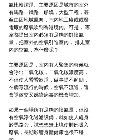
氣比較潔淨。主要原因是城市的室外
有馬路、鐵路、船塢，大型工程，甚
至由因地域風向，把內地工廠或或發
電廠的廢氣吹到香港境內。可是， 專
家都提出室內必須有足夠的鮮換氣
量，把室外的空氣引進室內， 排走室
內的空氣，為什麼呢？
主要原因是，室內有人聚集的時候就
會呼出二氧化碳，二氧化碳濃度高，
不但使人昏昏欲睡，做事提不起勁，
在病毒流行的時候，空氣不流通，還
會導致交叉感染病毒的機會增加。
如果一個場所有足夠的換氣量，但沒
有空氣淨化過濾設備，就如使人處身
於馬路旁，試想想無止境使肺部吸入
廢氣，長期影響身體健康也很不堪
的。