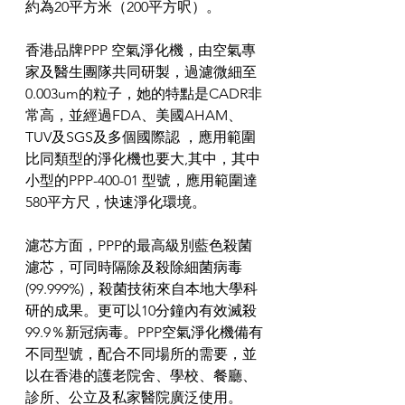
約為20平方米（200平方呎）。
香港品牌PPP 空氣淨化機，由空氣專
家及醫生團隊共同研製，過濾微細至
0.003um的粒子，她的特點是CADR非
常高，並經過FDA、美國AHAM、
TUV及SGS及多個國際認 ，應用範圍
比同類型的淨化機也要大,其中，其中
小型的PPP-400-01 型號，應用範圍達
580平方尺，快速淨化環境。
濾芯方面，PPP的最高級別藍色殺菌
濾芯，可同時隔除及殺除細菌病毒 
(99.999%)，殺菌技術來自本地大學科
研的成果。更可以10分鐘內有效滅殺
99.9％新冠病毒。PPP空氣淨化機備有
不同型號，配合不同場所的需要，並
以在香港的護老院舍、學校、餐廳、
診所、公立及私家醫院廣泛使用。